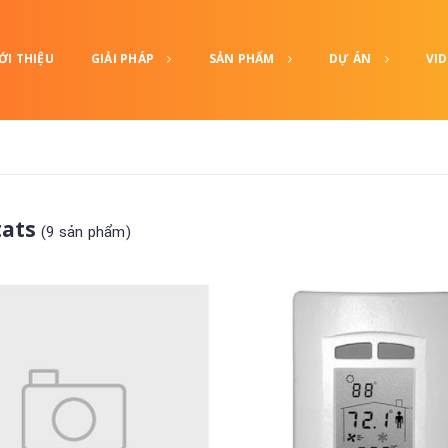
ỚI THIỆU
GIẢI PHÁP
SẢN PHẨM
DỰ ÁN
VI
tats
(9 sản phẩm)