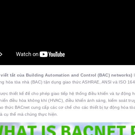
 viết tắt của Building Automation and Control (BAC) networks)
l
ng hóa tòa nhà (BAC) tận dụng giao thức ASHRAE, ANSI và ISO 1648
ược thiết kế để cho phép giao tiếp hệ thống điều khiển và tự động 
hiển điều hòa không khí (HVAC), điều khiển ánh sáng, kiểm soát truy 
o thức BACnet cung cấp các cơ chế cho các thiết bị tự động hóa tòa 
hà cụ thể mà chúng thực hiện.