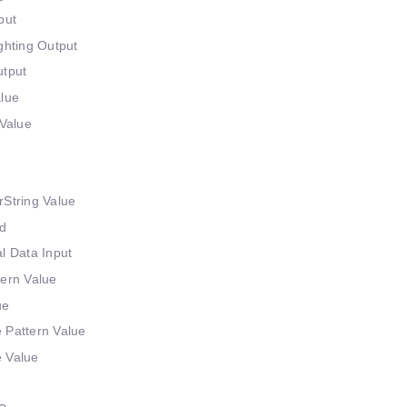
put
ghting Output
utput
alue
 Value
rString Value
d
l Data Input
tern Value
ue
 Pattern Value
 Value