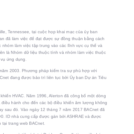
lle, Tennessee, tại cuộc họp khai mạc của ủy ban
an đã làm việc để đạt được sự đồng thuận bằng cách
 nhóm làm việc tập trung vào các lĩnh vực cụ thể và
iên là Nhóm dữ liệu thuộc tính và nhóm làm việc thuộc
 vụ ứng dụng.
năm 2003. Phương pháp kiểm tra sự phù hợp với
et đang được bảo trì liên tục bởi Ủy ban Dự án Tiêu
u khiển HVAC. Năm 1996, Alerton đã công bố một dòng
 điều hành cho đến các bộ điều khiển âm lượng không
ngay sau đó. Vào ngày 12 tháng 7 năm 2017 BACnet đã
000. ID nhà cung cấp được gán bởi ASHRAE và được
 tại trang web BACnet.