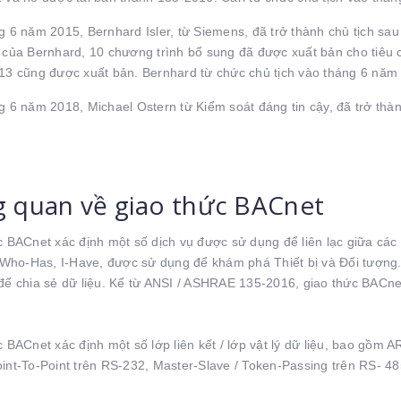
g 6 năm 2015, Bernhard Isler, từ Siemens, đã trở thành chủ tịch sa
 của Bernhard, 10 chương trình bổ sung đã được xuất bản cho tiêu
13 cũng được xuất bản. Bernhard từ chức chủ tịch vào tháng 6 năm
g 6 năm 2018, Michael Ostern từ Kiểm soát đáng tin cậy, đã trở thà
 quan về giao thức BACnet
c BACnet xác định một số dịch vụ được sử dụng để liên lạc giữa các
, Who-Has, I-Have, được sử dụng để khám phá Thiết bị và Đối tượng.
để chia sẻ dữ liệu. Kể từ ANSI / ASHRAE 135-2016, giao thức BACnet
 BACnet xác định một số lớp liên kết / lớp vật lý dữ liệu, bao gồm 
int-To-Point trên RS-232, Master-Slave / Token-Passing trên RS- 48