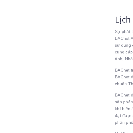
Lịch
Sự phát 
BACnet A
sử dụng 
cung cấp
tính, Nh
BACnet t
BACnet đ
chuẩn T
BACnet đ
sản phẩm
khí biến
đạt được
phân phố