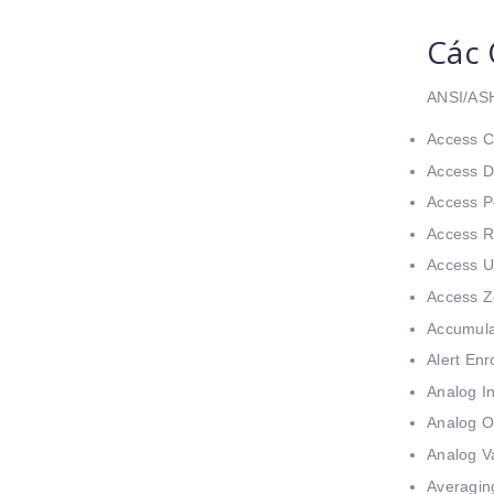
Các 
ANSI/ASH
Access C
Access D
Access P
Access R
Access U
Access 
Accumula
Alert Enr
Analog I
Analog O
Analog V
Averagin