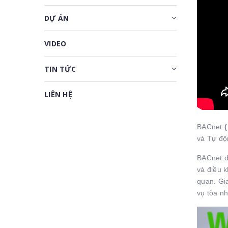
DỰ ÁN
VIDEO
TIN TỨC
LIÊN HỆ
BACnet
(
và Tự độ
BACnet đ
và điều k
quan. Gia
vụ tòa n