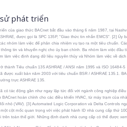
 sử phát triển
triển của giao thức BACnet bắt đầu vào tháng 6 năm 1987, tại Nashvi
SHRAE, được gọi là SPC 135P, "Giao thức tin nhắn EMCS". [2] Ủy b
các nhóm làm việc để phân chia nhiệm vụ tạo ra một tiêu chuẩn. Các
 thông tin và khuyến nghị cho ủy ban chính. Ba nhóm làm việc đầu t
óm làm việc định dạng dữ liệu nguyên thủy và Nhóm làm việc về dịch
rở thành Tiêu chuẩn 135 ASHRAE / ANSI năm 1995 và ISO 16484-5 
ã được xuất bản năm 2003 với tiêu chuẩn BSR / ASHRAE 135.1. BACn
hường trực ASHRAE 135.
ã có tác động gần như ngay lập tức đối với ngành công nghiệp điề
 BACnet hoàn chỉnh cho các điều khiển HVAC, từ máy trạm của nhà
 đổi nhỏ (VAV). [3] Automated Logic Corporation và Delta Controls 
 một cột mốc quan trọng với việc phát hành ID nhà cung cấp thứ 1
i trên toàn thế giới. Những định danh nhà cung cấp có thể được xem