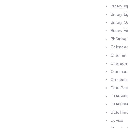
Binary In
Binary Li
Binary O
Binary V
BitString
Calendar
Channel
Characte
Comman
Credentia
Date Pat
Date Val
DateTime
DateTime
Device