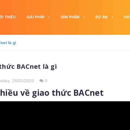
ỚI THIỆU
GIẢI PHÁP
SẢN PHẨM
DỰ ÁN
VI
net là gì
thức BACnet là gì
sday,
26/02/2020
0
hiều về giao thức BACnet