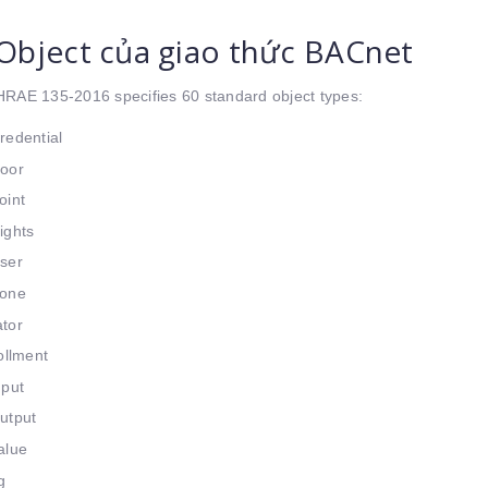
Object của giao thức BACnet
RAE 135-2016 specifies 60 standard object types:
redential
oor
oint
ights
ser
Zone
tor
ollment
nput
utput
alue
g