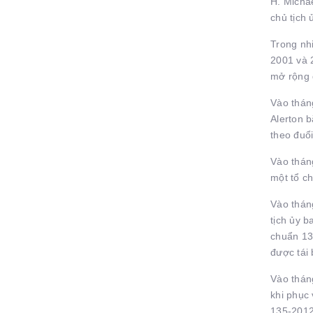
H. Micha
chủ tịch
Trong nh
2001 và 
mở rộng 
Vào tháng
Alerton 
theo đuổi
Vào thán
một tổ ch
Vào thán
tịch ủy b
chuẩn 13
được tái
Vào tháng
khi phục 
135-2012