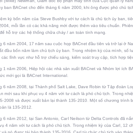
el (Mike) Newman, Giám đốc bộ phận máy tính của Cục quản lý năng l
 ủy ban BACnet cho đến tháng 6 năm 2000, khi ông được phó chủ tịc
iệm kỳ bốn năm của Steve Bushby với tư cách là chủ tịch ủy ban, ti
2004, mỗi lần có các khả năng mới được thêm vào tiêu chuẩn. Phiên
để hỗ trợ các hệ thống chữa cháy / an toàn tính mạng.
 6 năm 2004, 17 năm sau cuộc họp BACnet đầu tiên và trở lại ở Nashvi
bắt đầu bốn năm làm chủ tịch ủy ban. Trong nhiệm kỳ của mình, số l
 các lĩnh vực như hỗ trợ chiếu sáng, kiểm soát truy cập, tích hợp ti
g 1 năm 2006, Hiệp hội các nhà sản xuất BACnet và Nhóm lợi ích B
ức mới gọi là BACnet International.
g 6 năm 2008, tại Thành phố Salt Lake, Dave Robin từ Tập đoàn Logi
an mới sau khi phục vụ 4 năm với tư cách là phó chủ tịch. Trong nh
5-2008 và được xuất bản lại thành 135-2010. Một số chương trình 
 bản là 135-2012.
 6 năm 2012, tại San Antonio, Carl Neilson từ Delta Controls đã nắm
vụ 4 năm với tư cách là phó chủ tịch. Trong nhiệm kỳ của Carl, 12 
 và nó được tái bản thành 135-2016. Carl từ chức chủ tịch vào thán