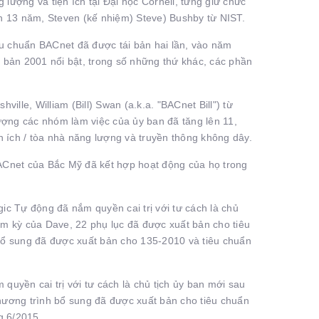
ượng và tiện ích tại Đại học Cornell, từng giữ chức
h 13 năm, Steven (kế nhiệm) Steve) Bushby từ NIST.
êu chuẩn BACnet đã được tái bản hai lần, vào năm
 bản 2001 nổi bật, trong số những thứ khác, các phần
lle, William (Bill) Swan (a.k.a. "BACnet Bill") từ
ượng các nhóm làm việc của ủy ban đã tăng lên 11,
ện ích / tòa nhà năng lượng và truyền thông không dây.
ACnet của Bắc Mỹ đã kết hợp hoạt động của họ trong
c Tự động đã nắm quyền cai trị với tư cách là chủ
iệm kỳ của Dave, 22 phụ lục đã được xuất bản cho tiêu
bổ sung đã được xuất bản cho 135-2010 và tiêu chuẩn
 quyền cai trị với tư cách là chủ tịch ủy ban mới sau
chương trình bổ sung đã được xuất bản cho tiêu chuẩn
g 6/2015.