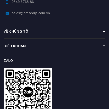
0849 6768 86
sales@bmscorp.com.vn
VỀ CHÚNG TÔI
ĐIỀU KHOẢN
ZALO