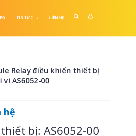
DEO
TIN TỨC
LIÊN HỆ
le Relay điều khiển thiết bị
i vi AS6052-00
n hệ
thiết bị: AS6052-00