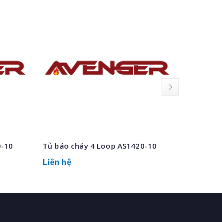
0-10
Tủ báo cháy 4 Loop AS1420-10
Tủ báo c
Liên hệ
Liên hệ