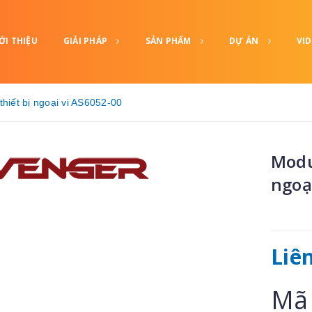
ỚI THIỆU
GIẢI PHÁP
SẢN PHẨM
DỰ ÁN
VI
thiết bị ngoại vi AS6052-00
Modu
ngoạ
Liê
Mã 