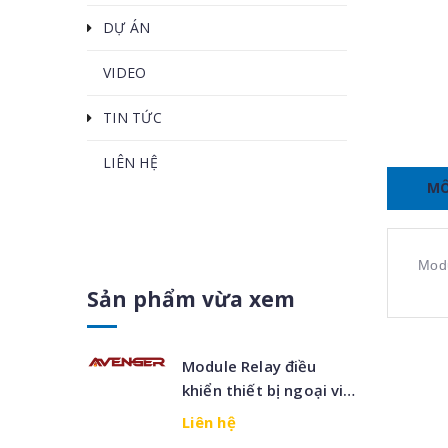
DỰ ÁN
VIDEO
TIN TỨC
LIÊN HỆ
MÔ
Modu
Sản phẩm vừa xem
Module Relay điều
khiển thiết bị ngoại vi
AS6052-00
Liên hệ