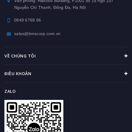
Văn phòng: Hascico Building, P1001 số 15 ngõ 107
Nguyễn Chí Thanh, Đống Đa, Hà Nội
0849 6768 86
sales@bmscorp.com.vn
VỀ CHÚNG TÔI
ĐIỀU KHOẢN
ZALO